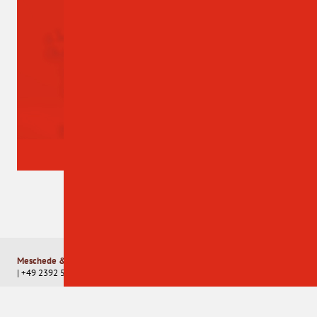
AUSZEICHNUNGEN & ZERTIFIKATE
Meschede & Co. GmbH Elektrotechnik
| Esmecke 11-15 | 58791 Werdohl
| +49 2392 5070814 |
info@muco.de
Impressum
|
Datenschutz